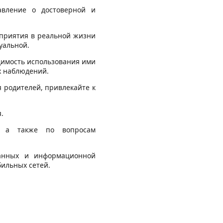
авление о достоверной и
оприятия в реальной жизни
уальной.
одимость использования ими
х наблюдений.
 родителей, привлекайте к
.
й, а также по вопросам
данных и информационной
бильных сетей.