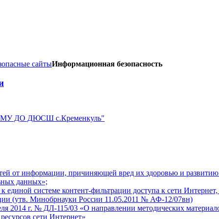
зопасные сайты
Информационная безопасность
и
 "МУ ДО ДЮСШ с.Кременкуль"
етей от информации, причиняющей вред их здоровью и развитию
ьных данных»;
 единой системе контент-фильтрации доступа к сети Интернет,
ии (утв. Минобрнауки России 11.05.2011 № АФ-12/07вн)
ля 2014 г. № ДЛ-115/03 «О направлении методических материал
ресурсов сети Интернет»