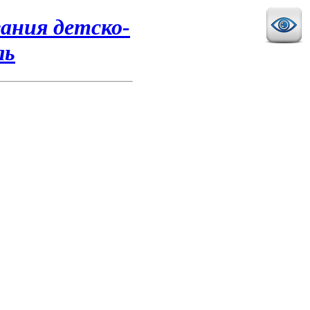
ания детско-
ль