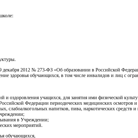
школе:
руктуры.
от 29 декабря 2012 № 273-ФЗ «Об образовании в Российской Фе
ение здоровья обучающихся, в том числе инвалидов и лиц с ог
ий и оздоровления учащихся, для занятия ими физической культу
м Российской Федерации периодических медицинских осмотров и
ых, слабоалкогольных напитков, пива, наркотических средств и
Учреждении;
бывания в Учреждении;
еских мероприятий.
ья обучающихся,