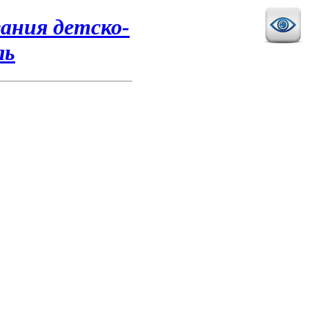
ания детско-
ль