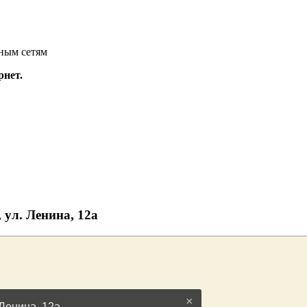
ным сетям
рнет.
 ул. Ленина, 12а