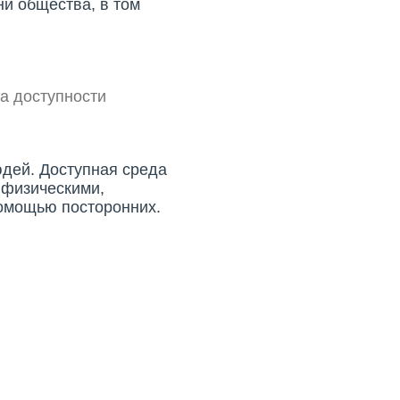
и общества, в том
а доступности
юдей. Доступная среда
 физическими,
омощью посторонних.